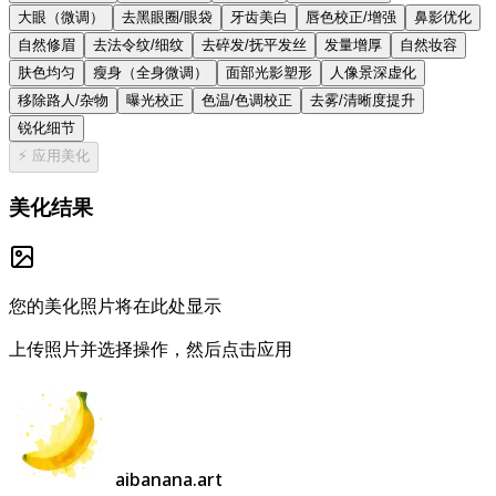
大眼（微调）
去黑眼圈/眼袋
牙齿美白
唇色校正/增强
鼻影优化
自然修眉
去法令纹/细纹
去碎发/抚平发丝
发量增厚
自然妆容
肤色均匀
瘦身（全身微调）
面部光影塑形
人像景深虚化
移除路人/杂物
曝光校正
色温/色调校正
去雾/清晰度提升
锐化细节
⚡
应用美化
美化结果
您的美化照片将在此处显示
上传照片并选择操作，然后点击应用
aibanana.art